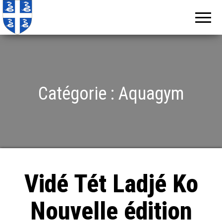
Echos de
Information
locale de
Martinique
Martinique
Catégorie :
Aquagym
Vidé Tét Ladjé Ko
Nouvelle édition