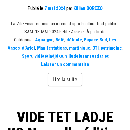
Publié le
7 mai 2024
par
Killian BOREZO
La Ville vous propose un moment sport-culture tout public : ️
SAM. 18 MAI 2024Petite Anse ✅ À partir de
Catégorie :
Aquagym
,
Bèlè
,
détente
,
Espace Sud
,
Les
Anses-d'Arlet
,
Manifestations
,
martinique
,
OTI
,
patrimoine
,
Sport
,
vidététladjéko
,
villedelesansesdarlet
Laisser un commentaire
Lire la suite
VIDE TET LADJE