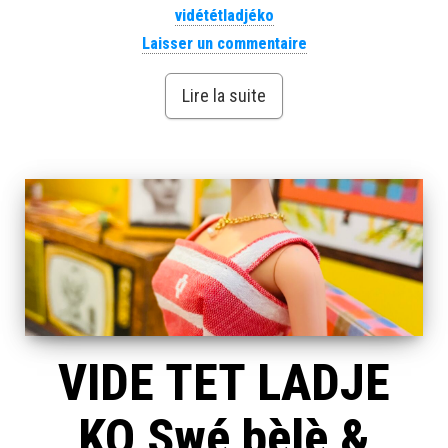
vidététladjéko
Laisser un commentaire
Lire la suite
VIDE TET LADJE
KO Swé bèlè &