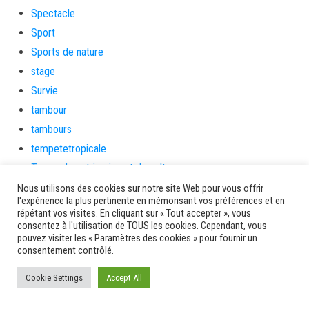
Spectacle
Sport
Sports de nature
stage
Survie
tambour
tambours
tempetetropicale
Terres de patrimoine et de culture
Terres gourmandes
Nous utilisons des cookies sur notre site Web pour vous offrir
l'expérience la plus pertinente en mémorisant vos préférences et en
théâtre
répétant vos visites. En cliquant sur « Tout accepter », vous
Tourisme
consentez à l'utilisation de TOUS les cookies. Cependant, vous
pouvez visiter les « Paramètres des cookies » pour fournir un
toussaint
consentement contrôlé.
tradition
Cookie Settings
Accept All
Transition Energétique
Transport et routes