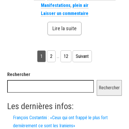
Manifestations
,
plein air
Laisser un commentaire
Lire la suite
Pagination des publications
1
2
…
12
Suivant
Rechercher
Rechercher
Les dernières infos:
François Costantini : «Ceux qui ont frappé le plus fort
dernièrement ce sont les Iraniens»