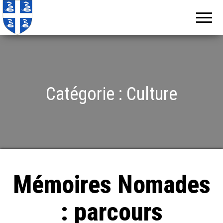
Echos de
Information
locale de
Martinique
Martinique
Catégorie :
Culture
Mémoires Nomades
: parcours