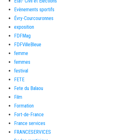
Etat- Civil et Elections
Evènements sportifs
Évry-Courcouronnes
exposition
FDFMag
FDFVilleBleue
femme
femmes
festival
FETE
Fete du Balaou
Film
Formation
Fort-de-France
France services
FRANCESERVICES