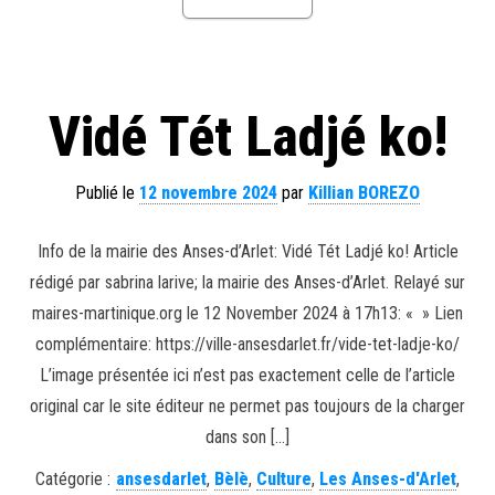
Vidé Tét Ladjé ko!
Publié le
12 novembre 2024
par
Killian BOREZO
Info de la mairie des Anses-d’Arlet: Vidé Tét Ladjé ko! Article
rédigé par sabrina larive; la mairie des Anses-d’Arlet. Relayé sur
maires-martinique.org le 12 November 2024 à 17h13: « » Lien
complémentaire: https://ville-ansesdarlet.fr/vide-tet-ladje-ko/
L’image présentée ici n’est pas exactement celle de l’article
original car le site éditeur ne permet pas toujours de la charger
dans son […]
Catégorie :
ansesdarlet
,
Bèlè
,
Culture
,
Les Anses-d'Arlet
,