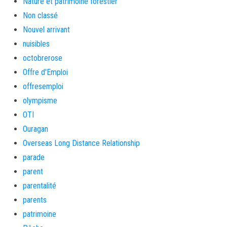
Nature et patrimoine forestier
Non classé
Nouvel arrivant
nuisibles
octobrerose
Offre d'Emploi
offresemploi
olympisme
OTI
Ouragan
Overseas Long Distance Relationship
parade
parent
parentalité
parents
patrimoine