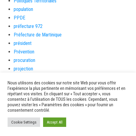
Politiques Territoriales
population
PPDE
préfecture 972
Préfecture de Martinique
président
Prévention
procuration
projection
Projets
Nous utilisons des cookies sur notre site Web pour vous offrir
Protection Maternelle & Infantile
l'expérience la plus pertinente en mémorisant vos préférences et en
répétant vos visites. En cliquant sur « Tout accepter », vous
protegez-vous
consentez à l'utilisation de TOUS les cookies. Cependant, vous
psychologue
pouvez visiter les « Paramètres des cookies » pour fournir un
consentement contrôlé.
QUALITE
qualité des eaux
Cookie Settings
Accept All
qualité des eaux de baignade