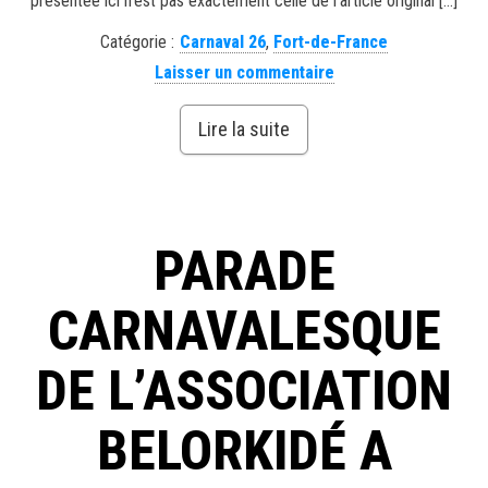
présentée ici n’est pas exactement celle de l’article original […]
Catégorie :
Carnaval 26
,
Fort-de-France
Laisser un commentaire
Lire la suite
PARADE
CARNAVALESQUE
DE L’ASSOCIATION
BELORKIDÉ A