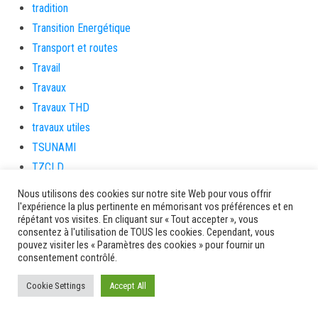
tradition
Transition Energétique
Transport et routes
Travail
Travaux
Travaux THD
travaux utiles
TSUNAMI
TZCLD
uncategorized
Nous utilisons des cookies sur notre site Web pour vous offrir
l'expérience la plus pertinente en mémorisant vos préférences et en
Venir en Martinique
répétant vos visites. En cliquant sur « Tout accepter », vous
Video
consentez à l'utilisation de TOUS les cookies. Cependant, vous
pouvez visiter les « Paramètres des cookies » pour fournir un
vidététladjéko
consentement contrôlé.
Vie Municipale
Viechere
Cookie Settings
Accept All
vigilanceROUGE