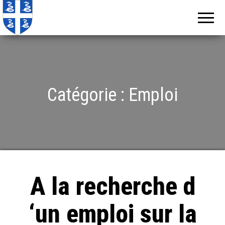
Echos de
Information
locale de
Martinique
Martinique
Catégorie :
Emploi
A la recherche d
‘un emploi sur la