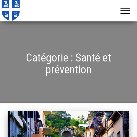
Echos de
Information
locale de
Martinique
Martinique
Catégorie :
Santé et
prévention