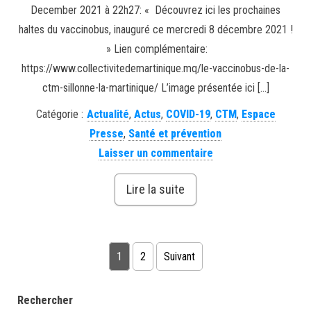
December 2021 à 22h27: « Découvrez ici les prochaines
haltes du vaccinobus, inauguré ce mercredi 8 décembre 2021 !
» Lien complémentaire:
https://www.collectivitedemartinique.mq/le-vaccinobus-de-la-
ctm-sillonne-la-martinique/ L’image présentée ici […]
Catégorie :
Actualité
,
Actus
,
COVID-19
,
CTM
,
Espace
Presse
,
Santé et prévention
Laisser un commentaire
Lire la suite
Pagination des publications
1
2
Suivant
Rechercher