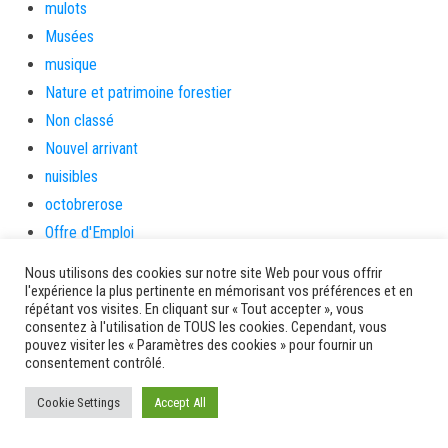
mulots
Musées
musique
Nature et patrimoine forestier
Non classé
Nouvel arrivant
nuisibles
octobrerose
Offre d'Emploi
offresemploi
Nous utilisons des cookies sur notre site Web pour vous offrir
olympisme
l'expérience la plus pertinente en mémorisant vos préférences et en
répétant vos visites. En cliquant sur « Tout accepter », vous
OTI
consentez à l'utilisation de TOUS les cookies. Cependant, vous
Ouragan
pouvez visiter les « Paramètres des cookies » pour fournir un
consentement contrôlé.
Overseas Long Distance Relationship
parade
Cookie Settings
Accept All
parent