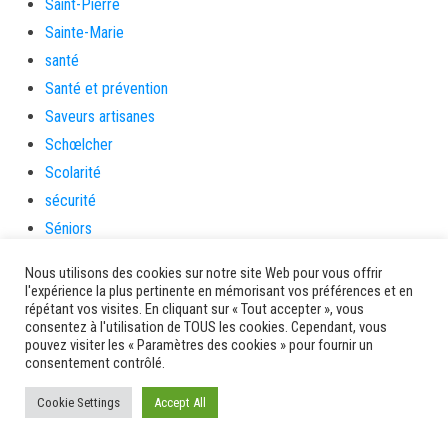
Saint-Pierre
Sainte-Marie
santé
Santé et prévention
Saveurs artisanes
Schœlcher
Scolarité
sécurité
Séniors
Service culture, sport et associations
Nous utilisons des cookies sur notre site Web pour vous offrir
Service de l'urbanisme
l'expérience la plus pertinente en mémorisant vos préférences et en
répétant vos visites. En cliquant sur « Tout accepter », vous
Services
consentez à l'utilisation de TOUS les cookies. Cependant, vous
sinistrés
pouvez visiter les « Paramètres des cookies » pour fournir un
consentement contrôlé.
social
Solidarité
Cookie Settings
Accept All
Solidarités