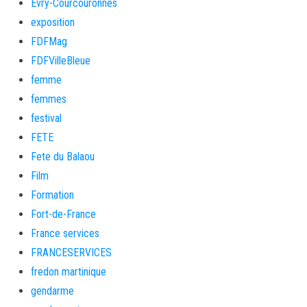
Évry-Courcouronnes
exposition
FDFMag
FDFVilleBleue
femme
femmes
festival
FETE
Fete du Balaou
Film
Formation
Fort-de-France
France services
FRANCESERVICES
fredon martinique
gendarme