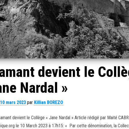
amant devient le Coll
ane Nardal »
10 mars 2023
par
Killian BOREZO
Diamant devient le Collège « Jane Nardal » Article rédigé par Maité CABR
nique.org le 10 March 2023 à 17h15: « Par cette dénomination, la Collec