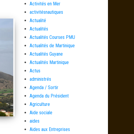
Activités en Mer
activitésnautiques
Actualité
Actualités
Actualités Courses PMU
Actualités de Martinique
Actualités Guyane
Actualités Martinique
Actus
administrés
Agenda / Sortir
Agenda du Président
Agriculture
Aide sociale
aides
Aides aux Entreprises