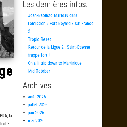
Les dernières infos:
Jean-Baptiste Marteau dans
l’émission « Fort Boyard » sur France
2.
Tropic Reset
Retour de la Ligue 2 : Saint-Étienne
frappe fort !
On a lil trip down to Martinique
ège
Mid October
Archives
août 2026
juillet 2026
juin 2026
ERA; la
mai 2026
tivité