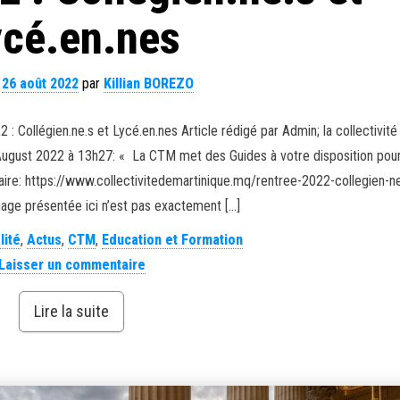
ycé.en.nes
e
26 août 2022
par
Killian BOREZO
2 : Collégien.ne.s et Lycé.en.nes Article rédigé par Admin; la collectivité
 August 2022 à 13h27: « La CTM met des Guides à votre disposition pou
aire: https://www.collectivitedemartinique.mq/rentree-2022-collegien-ne
mage présentée ici n’est pas exactement […]
lité
,
Actus
,
CTM
,
Education et Formation
Laisser un commentaire
Lire la suite