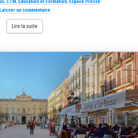
us
,
CTM
,
Education et Formation
,
Espace Presse
Laisser un commentaire
Lire la suite