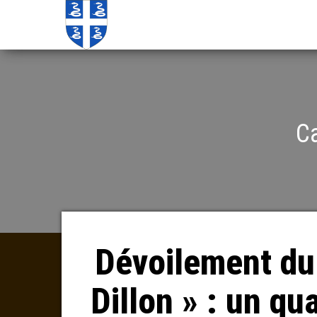
Echos de
Information
locale de
Martinique
Martinique
Ca
Dévoilement du
Dillon » : un qua