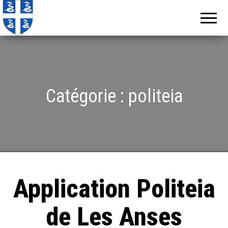
Echos de
Information
locale de
Martinique
Martinique
Catégorie :
politeia
Application Politeia
de Les Anses