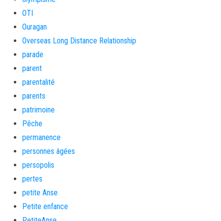
OTI
Ouragan
Overseas Long Distance Relationship
parade
parent
parentalité
parents
patrimoine
Pêche
permanence
personnes âgées
persopolis
pertes
petite Anse
Petite enfance
PetiteAnse