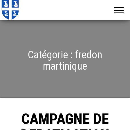
Echos de
Information
locale de
Martinique
Martinique
Catégorie :
fredon
martinique
CAMPAGNE DE