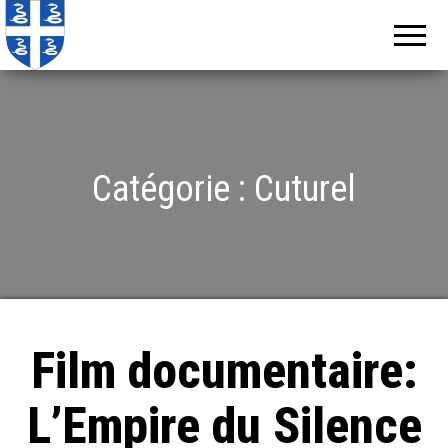
Echos de
Information
locale de
Martinique
Martinique
Catégorie :
Cuturel
Film documentaire:
L’Empire du Silence