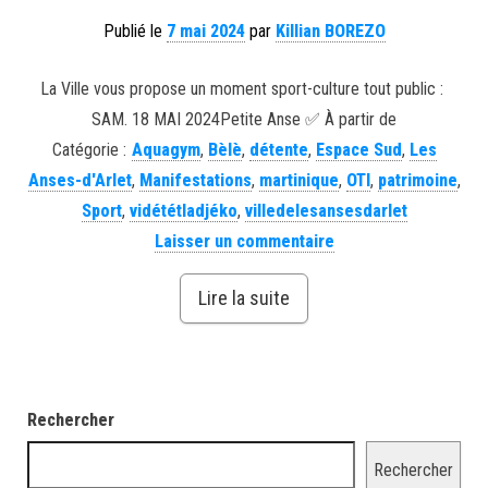
Publié le
7 mai 2024
par
Killian BOREZO
La Ville vous propose un moment sport-culture tout public : ️
SAM. 18 MAI 2024Petite Anse ✅ À partir de
Catégorie :
Aquagym
,
Bèlè
,
détente
,
Espace Sud
,
Les
Anses-d'Arlet
,
Manifestations
,
martinique
,
OTI
,
patrimoine
,
Sport
,
vidététladjéko
,
villedelesansesdarlet
Laisser un commentaire
Lire la suite
Rechercher
Rechercher