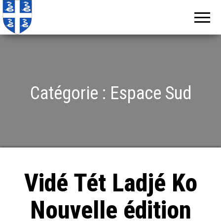
Echos de
Information
locale de
Martinique
Martinique
Catégorie :
Espace Sud
Vidé Tét Ladjé Ko
Nouvelle édition