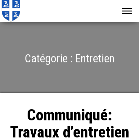
Echos de
Information
locale de
Martinique
Martinique
Catégorie :
Entretien
Communiqué:
Travaux d’entretien