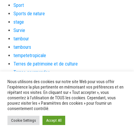
Sport
Sports de nature
stage
Survie
tambour
tambours
tempetetropicale
Terres de patrimoine et de culture
Terres gourmandes
théâtre
Nous utilisons des cookies sur notre site Web pour vous offrir
l'expérience la plus pertinente en mémorisant vos préférences et en
Tourisme
répétant vos visites. En cliquant sur « Tout accepter », vous
toussaint
consentez à l'utilisation de TOUS les cookies. Cependant, vous
pouvez visiter les « Paramètres des cookies » pour fournir un
tradition
consentement contrôlé.
Transition Energétique
Cookie Settings
Accept All
Transport et routes
Travail