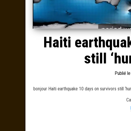
Haiti earthqua
still ‘h
Publié l
bonjour Haiti earthquake 10 days on survivors still ‘
Ca