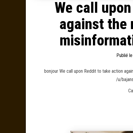
We call upon 
against the
misinformati
Publié l
bonjour We call upon Reddit to take action agai
/u/bajan
Ca