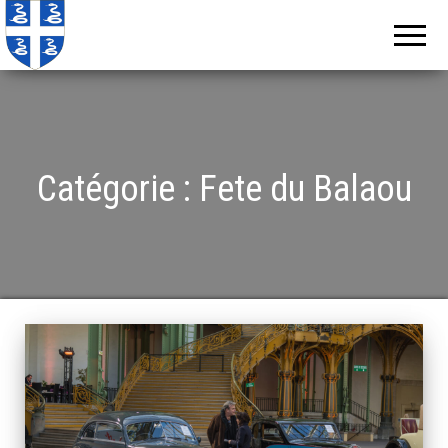
Echos de
Information
locale de
Martinique
Martinique
Catégorie :
Fete du Balaou