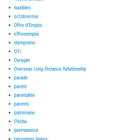
nuisibles
octobrerose
Offre d'Emploi
offresemploi
olympisme
OTI
Ouragan
Overseas Long Distance Relationship
parade
parent
parentalité
parents
patrimoine
Pêche
permanence
personnes âgées