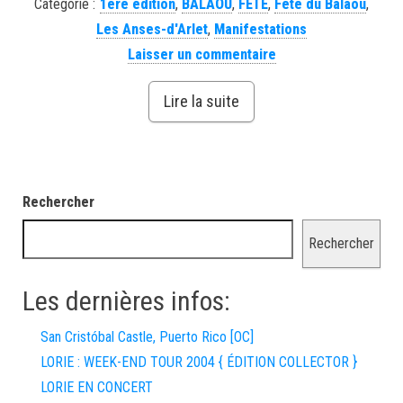
Catégorie :
1ère édition
,
BALAOU
,
FETE
,
Fete du Balaou
,
Les Anses-d'Arlet
,
Manifestations
Laisser un commentaire
Lire la suite
Rechercher
Rechercher
Les dernières infos:
San Cristóbal Castle, Puerto Rico [OC]
LORIE : WEEK-END TOUR 2004 { ÉDITION COLLECTOR }
LORIE EN CONCERT