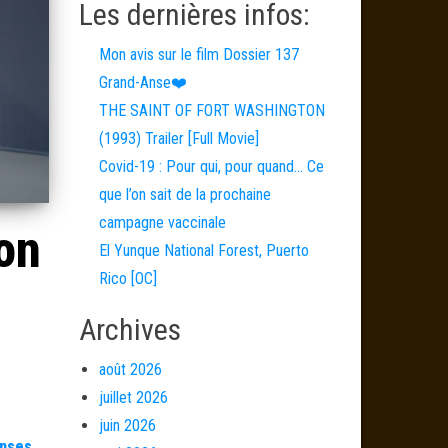
Les dernières infos:
Mon avis sur le film Dossier 137
Grand-Anse❤️
THE SAINT OF FORT WASHINGTON
(1993) Trailer [Full Movie]
Covid-19 : Pour qui, pour quand… Ce
que l’on sait de la prochaine
campagne vaccinale
on
El Yunque National Forest, Puerto
Rico [OC]
Archives
août 2026
juillet 2026
juin 2026
Anses