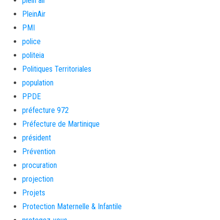
plein air
PleinAir
PMI
police
politeia
Politiques Territoriales
population
PPDE
préfecture 972
Préfecture de Martinique
président
Prévention
procuration
projection
Projets
Protection Maternelle & Infantile