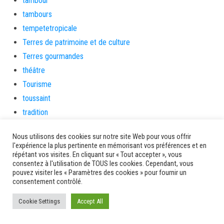
tambour
tambours
tempetetropicale
Terres de patrimoine et de culture
Terres gourmandes
théâtre
Tourisme
toussaint
tradition
Transition Energétique
Nous utilisons des cookies sur notre site Web pour vous offrir
Transport et routes
l'expérience la plus pertinente en mémorisant vos préférences et en
Travail
répétant vos visites. En cliquant sur « Tout accepter », vous
consentez à l'utilisation de TOUS les cookies. Cependant, vous
Travaux
pouvez visiter les « Paramètres des cookies » pour fournir un
consentement contrôlé.
Travaux THD
travaux utiles
Cookie Settings
Accept All
TSUNAMI