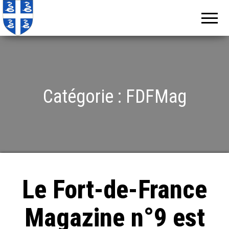
Echos de
Information
locale de
Martinique
Martinique
Catégorie :
FDFMag
Le Fort-de-France
Magazine n°9 est