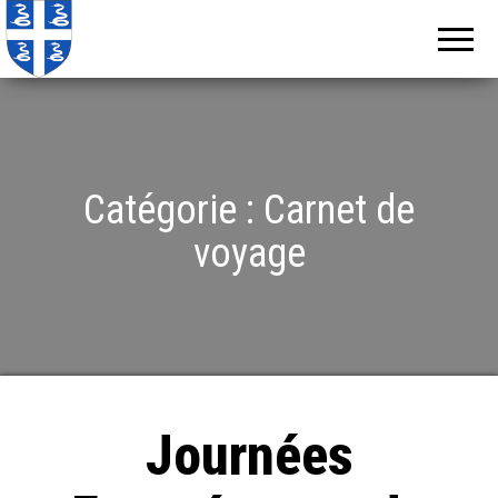
Echos de
Information
locale de
Martinique
Martinique
Catégorie :
Carnet de
voyage
Journées