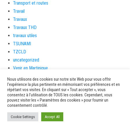
Transport et routes
Travail
Travaux
Travaux THD
travaux utiles
TSUNAMI
TZCLD
uncategorized
Venir en Martinique
Video
Nous utilisons des cookies sur notre site Web pour vous offrir
vidététladjéko
l'expérience la plus pertinente en mémorisant vos préférences et en
répétant vos visites. En cliquant sur « Tout accepter », vous
Vie Municipale
consentez à l'utilisation de TOUS les cookies. Cependant, vous
pouvez visiter les « Paramètres des cookies » pour fournir un
Viechere
consentement contrôlé.
vigilanceROUGE
Village artisanal
Cookie Settings
Accept All
Village artisanal et commercial