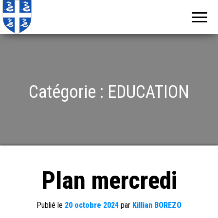
Echos de
Information
locale de
Martinique
Martinique
Catégorie :
EDUCATION
Plan mercredi
Publié le
20 octobre 2024
par
Killian BOREZO