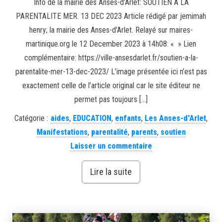
Info de la mairie des Anses-d’Arlet: SOUTIEN A LA
PARENTALITE MER. 13 DEC 2023 Article rédigé par jemimah
henry; la mairie des Anses-d’Arlet. Relayé sur maires-
martinique.org le 12 December 2023 à 14h08: « » Lien
complémentaire: https://ville-ansesdarlet.fr/soutien-a-la-
parentalite-mer-13-dec-2023/ L’image présentée ici n’est pas
exactement celle de l’article original car le site éditeur ne
permet pas toujours […]
Catégorie :
aides
,
EDUCATION
,
enfants
,
Les Anses-d'Arlet
,
Manifestations
,
parentalité
,
parents
,
soutien
Laisser un commentaire
Lire la suite