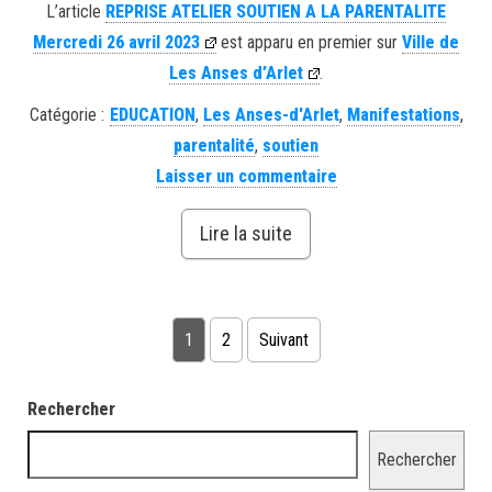
L’article
REPRISE ATELIER SOUTIEN A LA PARENTALITE
Mercredi 26 avril 2023
est apparu en premier sur
Ville de
Les Anses d’Arlet
.
Catégorie :
EDUCATION
,
Les Anses-d'Arlet
,
Manifestations
,
parentalité
,
soutien
Laisser un commentaire
Lire la suite
Pagination des publications
1
2
Suivant
Rechercher
Rechercher