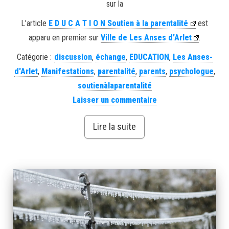
sur la
L’article
E D U C A T I O N Soutien à la parentalité
est
apparu en premier sur
Ville de Les Anses d’Arlet
.
Catégorie :
discussion
,
échange
,
EDUCATION
,
Les Anses-
d'Arlet
,
Manifestations
,
parentalité
,
parents
,
psychologue
,
soutienàlaparentalité
Laisser un commentaire
Lire la suite