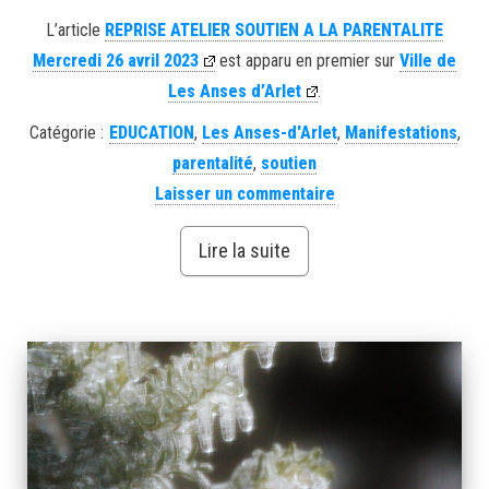
L’article
REPRISE ATELIER SOUTIEN A LA PARENTALITE
Mercredi 26 avril 2023
est apparu en premier sur
Ville de
Les Anses d’Arlet
.
Catégorie :
EDUCATION
,
Les Anses-d'Arlet
,
Manifestations
,
parentalité
,
soutien
Laisser un commentaire
Lire la suite