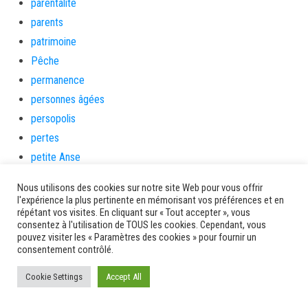
parentalité
parents
patrimoine
Pêche
permanence
personnes âgées
persopolis
pertes
petite Anse
Petite enfance
Nous utilisons des cookies sur notre site Web pour vous offrir
PetiteAnse
l'expérience la plus pertinente en mémorisant vos préférences et en
répétant vos visites. En cliquant sur « Tout accepter », vous
plage
consentez à l'utilisation de TOUS les cookies. Cependant, vous
plages
pouvez visiter les « Paramètres des cookies » pour fournir un
consentement contrôlé.
plan mercredi
plein air
Cookie Settings
Accept All
PleinAir