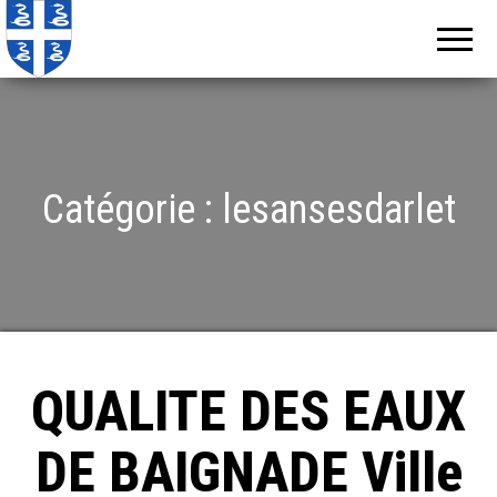
Echos de
Information
locale de
Martinique
Martinique
Catégorie :
lesansesdarlet
QUALITE DES EAUX
DE BAIGNADE Ville