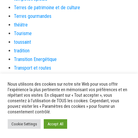
Terres de patrimoine et de culture
Terres gourmandes
théâtre
Tourisme
toussaint
tradition
Transition Energétique
Transport et routes
Travail
Nous utilisons des cookies sur notre site Web pour vous offrir
Travaux
l'expérience la plus pertinente en mémorisant vos préférences et en
Travaux THD
répétant vos visites. En cliquant sur « Tout accepter », vous
consentez à l'utilisation de TOUS les cookies. Cependant, vous
travaux utiles
pouvez visiter les « Paramètres des cookies » pour fournir un
TSUNAMI
consentement contrôlé.
TZCLD
Cookie Settings
Accept All
uncategorized
Venir en Martinique