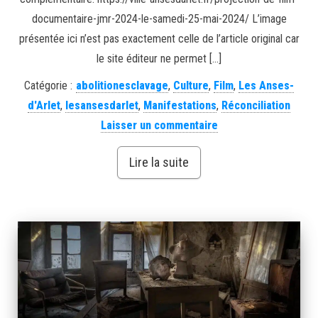
documentaire-jmr-2024-le-samedi-25-mai-2024/ L’image
présentée ici n’est pas exactement celle de l’article original car
le site éditeur ne permet […]
Catégorie :
abolitionesclavage
,
Culture
,
Film
,
Les Anses-
d'Arlet
,
lesansesdarlet
,
Manifestations
,
Réconciliation
Laisser un commentaire
Lire la suite