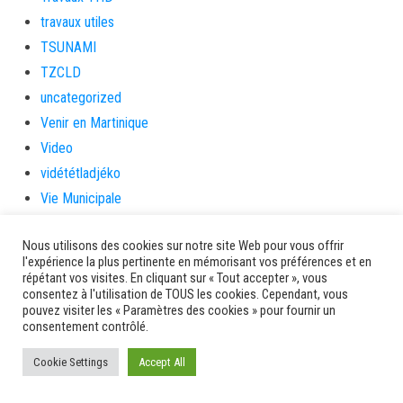
travaux utiles
TSUNAMI
TZCLD
uncategorized
Venir en Martinique
Video
vidététladjéko
Vie Municipale
Viechere
Nous utilisons des cookies sur notre site Web pour vous offrir
vigilanceROUGE
l'expérience la plus pertinente en mémorisant vos préférences et en
Village artisanal
répétant vos visites. En cliquant sur « Tout accepter », vous
consentez à l'utilisation de TOUS les cookies. Cependant, vous
Village artisanal et commercial
pouvez visiter les « Paramètres des cookies » pour fournir un
ville de la trinité
consentement contrôlé.
villedelesansesdarlet
Cookie Settings
Accept All
voiles
voitures en papier