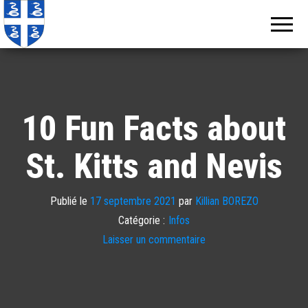
Echos de
Information
locale de
Martinique
Martinique
10 Fun Facts about
St. Kitts and Nevis
Publié le
17 septembre 2021
par
Killian BOREZO
Catégorie :
Infos
Laisser un commentaire