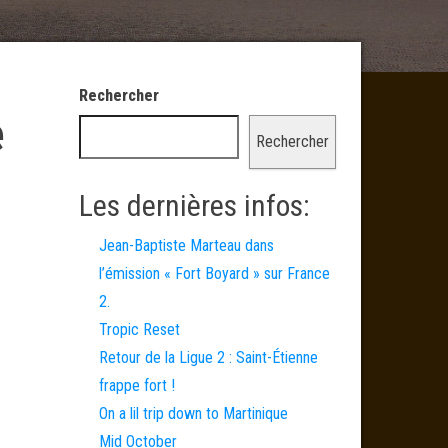
Rechercher
e
Rechercher
Les dernières infos:
Jean-Baptiste Marteau dans
l’émission « Fort Boyard » sur France
2.
Tropic Reset
Retour de la Ligue 2 : Saint-Étienne
frappe fort !
On a lil trip down to Martinique
Mid October