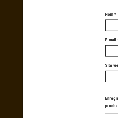
Nom
*
E-mail
Site w
Enregi
procha