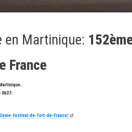
ue en Martinique:
152èm
de France
Martinique.
à 0h37:
152eme-festival-de-fort-de-france/