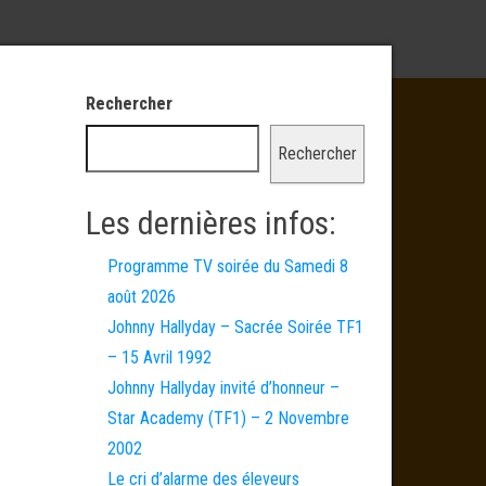
Rechercher
Rechercher
Les dernières infos:
Programme TV soirée du Samedi 8
août 2026
Johnny Hallyday – Sacrée Soirée TF1
– 15 Avril 1992
Johnny Hallyday invité d’honneur –
Star Academy (TF1) – 2 Novembre
2002
Le cri d’alarme des éleveurs