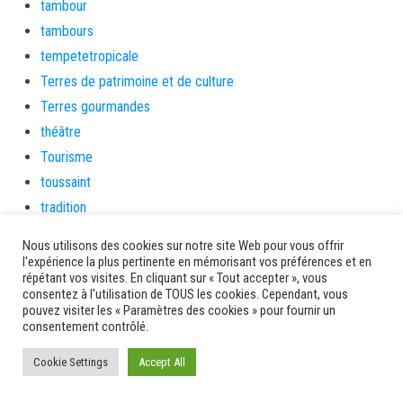
tambour
tambours
tempetetropicale
Terres de patrimoine et de culture
Terres gourmandes
théâtre
Tourisme
toussaint
tradition
Transition Energétique
Nous utilisons des cookies sur notre site Web pour vous offrir
Transport et routes
l'expérience la plus pertinente en mémorisant vos préférences et en
répétant vos visites. En cliquant sur « Tout accepter », vous
Travail
consentez à l'utilisation de TOUS les cookies. Cependant, vous
Travaux
pouvez visiter les « Paramètres des cookies » pour fournir un
consentement contrôlé.
Travaux THD
travaux utiles
Cookie Settings
Accept All
TSUNAMI