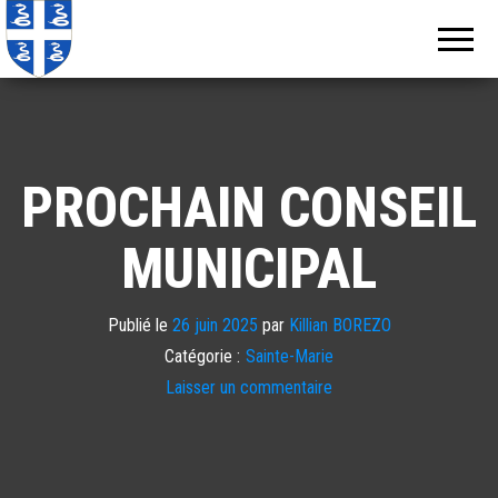
Echos de
Information
locale de
Martinique
Martinique
PROCHAIN CONSEIL
MUNICIPAL
Publié le
26 juin 2025
par
Killian BOREZO
Catégorie :
Sainte-Marie
Laisser un commentaire