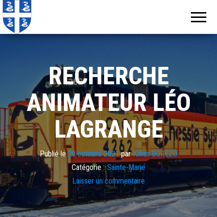
Echos de
Information
locale de
Martinique
Martinique
RECHERCHE
ANIMATEUR LÉO
LAGRANGE
Publié le
29 octobre 2021
par
Killian BOREZO
Catégorie :
Sainte-Marie
Laisser un commentaire