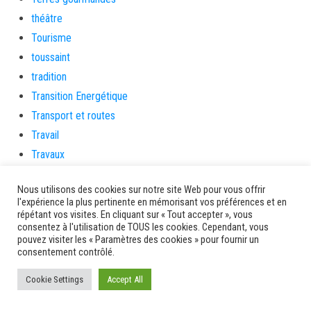
théâtre
Tourisme
toussaint
tradition
Transition Energétique
Transport et routes
Travail
Travaux
Travaux THD
Nous utilisons des cookies sur notre site Web pour vous offrir
travaux utiles
l'expérience la plus pertinente en mémorisant vos préférences et en
TSUNAMI
répétant vos visites. En cliquant sur « Tout accepter », vous
consentez à l'utilisation de TOUS les cookies. Cependant, vous
TZCLD
pouvez visiter les « Paramètres des cookies » pour fournir un
uncategorized
consentement contrôlé.
Venir en Martinique
Cookie Settings
Accept All
Video
vidététladjéko