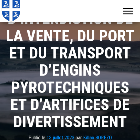
DÉCRET
Echos de
Information
locale de
Martinique
D’INTERDICTION DE
Martinique
LA VENTE, DU PORT
ET DU TRANSPORT
D’ENGINS
PYROTECHNIQUES
ET D’ARTIFICES DE
DIVERTISSEMENT
Publié le
13 juillet 2023
par
Killian BOREZO