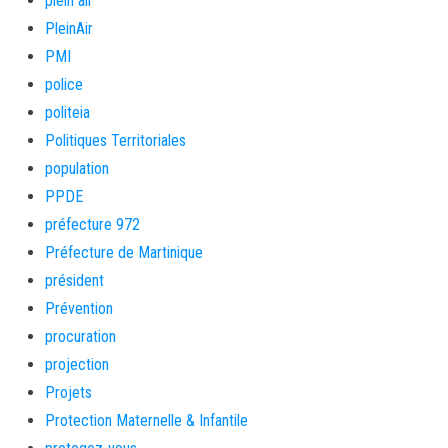
plein air
PleinAir
PMI
police
politeia
Politiques Territoriales
population
PPDE
préfecture 972
Préfecture de Martinique
président
Prévention
procuration
projection
Projets
Protection Maternelle & Infantile