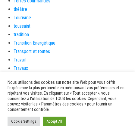
Terres gourmandes
théâtre
Tourisme
toussaint
tradition
Transition Energétique
Transport et routes
Travail
Travaux
Travaux THD
Nous utilisons des cookies sur notre site Web pour vous offrir
travaux utiles
l'expérience la plus pertinente en mémorisant vos préférences et en
répétant vos visites. En cliquant sur « Tout accepter », vous
TSUNAMI
consentez à l'utilisation de TOUS les cookies. Cependant, vous
TZCLD
pouvez visiter les « Paramètres des cookies » pour fournir un
consentement contrôlé.
uncategorized
Venir en Martinique
Cookie Settings
Accept All
Video