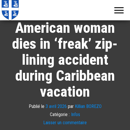
Echos de
Information
locale de
Martinique
Martinique
American woman
dies in ‘freak’ zip-
lining accident
during Caribbean
vacation
Publié le
3 avril 2026
par
Killian BOREZO
Catégorie :
Infos
Laisser un commentaire