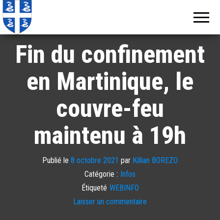
Echos de
Information
locale de
Martinique
Martinique
Fin du confinement
en Martinique, le
couvre-feu
maintenu à 19h
Publié le
8 octobre 2021
par
Killian BOREZO
Catégorie :
Infos
Étiqueté
WEBINFO
Laisser un commentaire