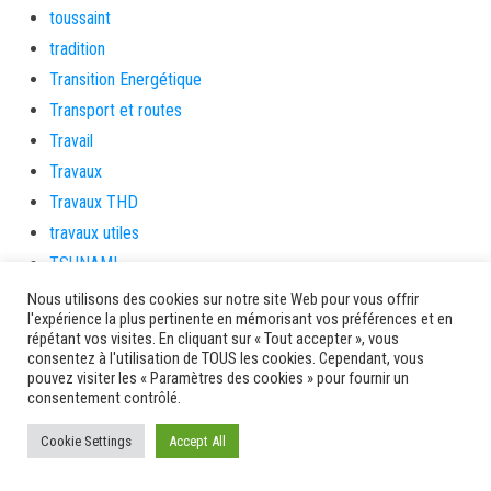
toussaint
tradition
Transition Energétique
Transport et routes
Travail
Travaux
Travaux THD
travaux utiles
TSUNAMI
TZCLD
Nous utilisons des cookies sur notre site Web pour vous offrir
l'expérience la plus pertinente en mémorisant vos préférences et en
uncategorized
répétant vos visites. En cliquant sur « Tout accepter », vous
Venir en Martinique
consentez à l'utilisation de TOUS les cookies. Cependant, vous
pouvez visiter les « Paramètres des cookies » pour fournir un
Video
consentement contrôlé.
vidététladjéko
Cookie Settings
Accept All
Vie Municipale
Viechere