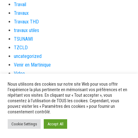
Travail
Travaux
Travaux THD
travaux utiles
TSUNAMI
TZCLD
uncategorized
Venir en Martinique
Video
vidététladjéko
Nous utilisons des cookies sur notre site Web pour vous offrir
l'expérience la plus pertinente en mémorisant vos préférences et en
Vie Municipale
répétant vos visites. En cliquant sur « Tout accepter », vous
Viechere
consentez à l'utilisation de TOUS les cookies. Cependant, vous
pouvez visiter les « Paramètres des cookies » pour fournir un
vigilanceROUGE
consentement contrôlé.
Village artisanal
Cookie Settings
Accept All
Village artisanal et commercial
ville de la trinité