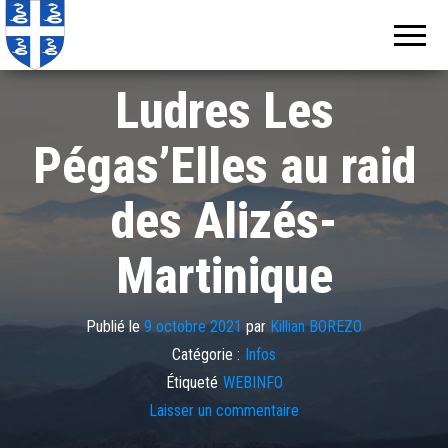
Echos de
Information
locale de
Martinique
Martinique
Ludres Les
Pégas’Elles au raid
des Alizés-
Martinique
Publié le
9 octobre 2021
par
Killian BOREZO
Catégorie :
Infos
Étiqueté
WEBINFO
Laisser un commentaire