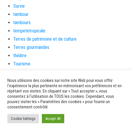
Survie
tambour
tambours
tempetetropicale
Terres de patrimoine et de culture
Terres gourmandes
théâtre
Tourisme
toussaint
tradition
Nous utilisons des cookies sur notre site Web pour vous offrir
l'expérience la plus pertinente en mémorisant vos préférences et en
Transition Energétique
répétant vos visites. En cliquant sur « Tout accepter », vous
consentez à l'utilisation de TOUS les cookies. Cependant, vous
Transport et routes
pouvez visiter les « Paramètres des cookies » pour fournir un
Travail
consentement contrôlé.
Travaux
Cookie Settings
Accept All
Travaux THD
travaux utiles