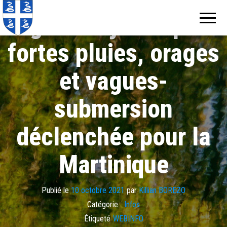
Echos de
Information
locale de
Vigilance jaune pour
Martinique
Martinique
fortes pluies, orages
et vagues-
submersion
déclenchée pour la
Martinique
Publié le
10 octobre 2021
par
Killian BOREZO
Catégorie :
Infos
Étiqueté
WEBINFO