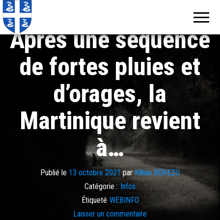
Echos de
Information
locale de
Martinique
Martinique
Après une séquence
de fortes pluies et
d’orages, la
Martinique revient
à…
Publié le
13 octobre 2021
par
Killian BOREZO
Catégorie :
Infos
Étiqueté
WEBINFO
Laisser un commentaire