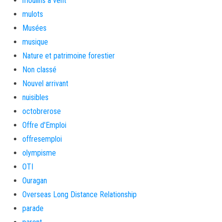
moulins à vent
mulots
Musées
musique
Nature et patrimoine forestier
Non classé
Nouvel arrivant
nuisibles
octobrerose
Offre d'Emploi
offresemploi
olympisme
OTI
Ouragan
Overseas Long Distance Relationship
parade