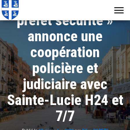
Martinique : « le
Echos de
Information
locale de
Martinique
Martinique
préfet sécurité »
annonce une
coopération
policière et
judiciaire avec
Sainte-Lucie H24 et
7/7