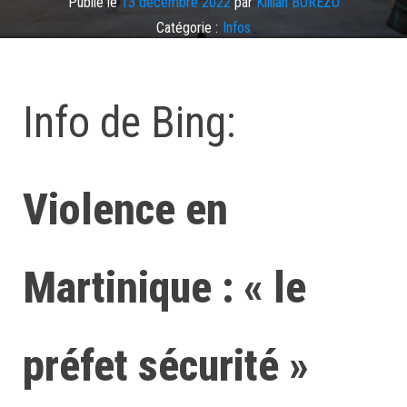
Publié le
13 décembre 2022
par
Killian BOREZO
Catégorie :
Infos
Étiqueté
WEBINFO
Laisser un commentaire
Info de Bing:
Violence en
Martinique : « le
préfet sécurité »