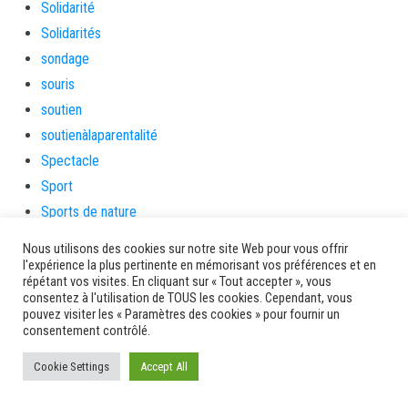
Solidarité
Solidarités
sondage
souris
soutien
soutienàlaparentalité
Spectacle
Sport
Sports de nature
stage
Nous utilisons des cookies sur notre site Web pour vous offrir
Survie
l'expérience la plus pertinente en mémorisant vos préférences et en
répétant vos visites. En cliquant sur « Tout accepter », vous
tambour
consentez à l'utilisation de TOUS les cookies. Cependant, vous
tambours
pouvez visiter les « Paramètres des cookies » pour fournir un
consentement contrôlé.
tempetetropicale
Terres de patrimoine et de culture
Cookie Settings
Accept All
Terres gourmandes