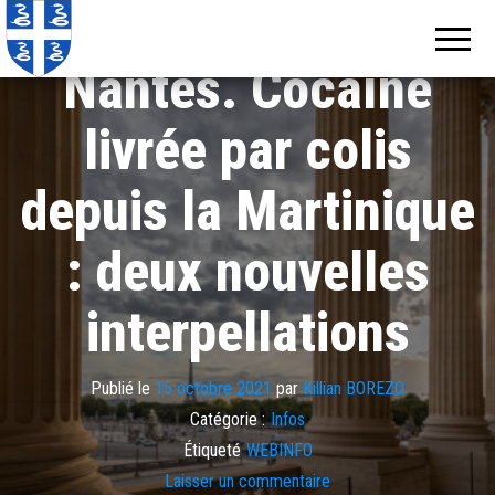
Echos de
Information
locale de
Martinique
Martinique
Nantes. Cocaïne
livrée par colis
depuis la Martinique
: deux nouvelles
interpellations
Publié le
15 octobre 2021
par
Killian BOREZO
Catégorie :
Infos
Étiqueté
WEBINFO
Laisser un commentaire