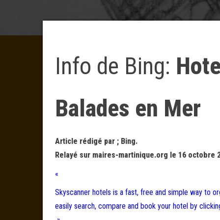
Info de Bing:
Hote
Balades en Mer
Article rédigé par ; Bing.
Relayé sur maires-martinique.org le 16 octobre 
«
Skyscanner hotels is a fast, free and simple way to or
easily search, compare and book your hotel by clickin
»