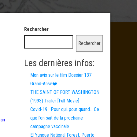
Rechercher
Rechercher
Les dernières infos:
Mon avis sur le film Dossier 137
Grand-Anse❤️
THE SAINT OF FORT WASHINGTON
(1993) Trailer [Full Movie]
Covid-19 : Pour qui, pour quand… Ce
que l’on sait de la prochaine
can
campagne vaccinale
El Yunque National Forest, Puerto