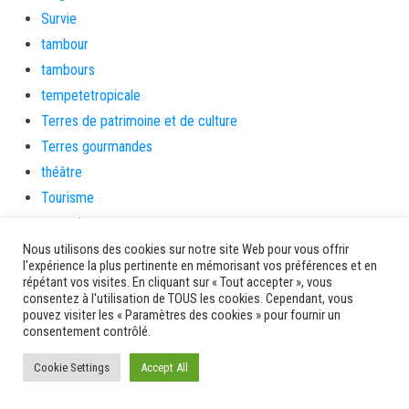
Survie
tambour
tambours
tempetetropicale
Terres de patrimoine et de culture
Terres gourmandes
théâtre
Tourisme
toussaint
tradition
Nous utilisons des cookies sur notre site Web pour vous offrir
l'expérience la plus pertinente en mémorisant vos préférences et en
Transition Energétique
répétant vos visites. En cliquant sur « Tout accepter », vous
consentez à l'utilisation de TOUS les cookies. Cependant, vous
Transport et routes
pouvez visiter les « Paramètres des cookies » pour fournir un
Travail
consentement contrôlé.
Travaux
Cookie Settings
Accept All
Travaux THD
travaux utiles