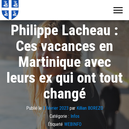
Echos de
Information
locale de
Elodie Fontan et
Martinique
Martinique
Philippe Lacheau :
Ces vacances en
Martinique avec
leurs ex qui ont tout
changé
Publié le
3 février 2023
par
Killian BOREZO
Catégorie :
Infos
Étiqueté
WEBINFO