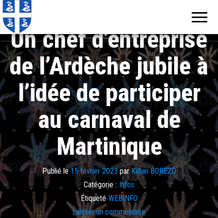
Echos de
Information
locale de
Martinique
Martinique
Un chef d’entreprise
de l’Ardèche jubile à
l’idée de participer
au carnaval de
Martinique
Publié le
15 février 2023
par
Killian BOREZO
Catégorie :
Infos
Étiqueté
WEBINFO
Laisser un commentaire