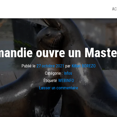
AC
andie ouvre un Master
Publié le
27 octobre 2021
par
Killian BOREZO
Catégorie :
Infos
Étiqueté
WEBINFO
Laisser un commentaire