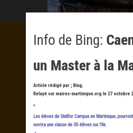
Info de Bing:
Caen
un Master à la Ma
Article rédigé par ; Bing.
Relayé sur maires-martinique.org le 27 octobre 
«
Les élèves de Skillfor Campus en Martinique, pourront 
ouvrira une classe de 30 élèves sur l’île.
»