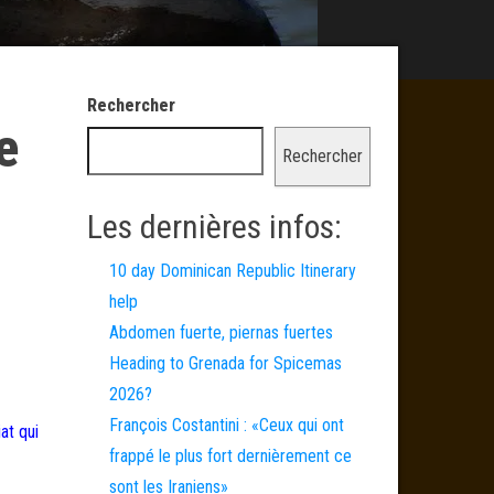
Rechercher
e
Rechercher
Les dernières infos:
10 day Dominican Republic Itinerary
help
Abdomen fuerte, piernas fuertes
Heading to Grenada for Spicemas
2026?
François Costantini : «Ceux qui ont
at qui
frappé le plus fort dernièrement ce
sont les Iraniens»