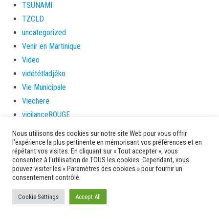
TSUNAMI
TZCLD
uncategorized
Venir en Martinique
Video
vidététladjéko
Vie Municipale
Viechere
vigilanceROUGE
Village artisanal
Nous utilisons des cookies sur notre site Web pour vous offrir
Village artisanal et commercial
l'expérience la plus pertinente en mémorisant vos préférences et en
répétant vos visites. En cliquant sur « Tout accepter », vous
ville de la trinité
consentez à l'utilisation de TOUS les cookies. Cependant, vous
pouvez visiter les « Paramètres des cookies » pour fournir un
villedelesansesdarlet
consentement contrôlé.
voiles
voitures en papier
Cookie Settings
Accept All
vote