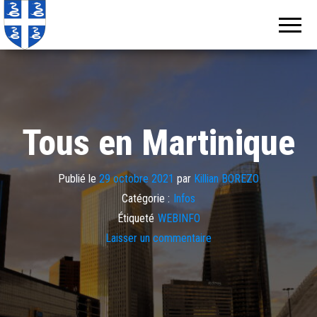
Echos de
Information
locale de
Martinique
Martinique
Tous en Martinique
Publié le
29 octobre 2021
par
Killian BOREZO
Catégorie :
Infos
Étiqueté
WEBINFO
Laisser un commentaire