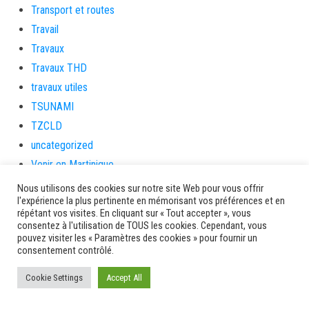
Transport et routes
Travail
Travaux
Travaux THD
travaux utiles
TSUNAMI
TZCLD
uncategorized
Venir en Martinique
Video
Nous utilisons des cookies sur notre site Web pour vous offrir
l'expérience la plus pertinente en mémorisant vos préférences et en
vidététladjéko
répétant vos visites. En cliquant sur « Tout accepter », vous
Vie Municipale
consentez à l'utilisation de TOUS les cookies. Cependant, vous
pouvez visiter les « Paramètres des cookies » pour fournir un
Viechere
consentement contrôlé.
vigilanceROUGE
Cookie Settings
Accept All
Village artisanal
Village artisanal et commercial