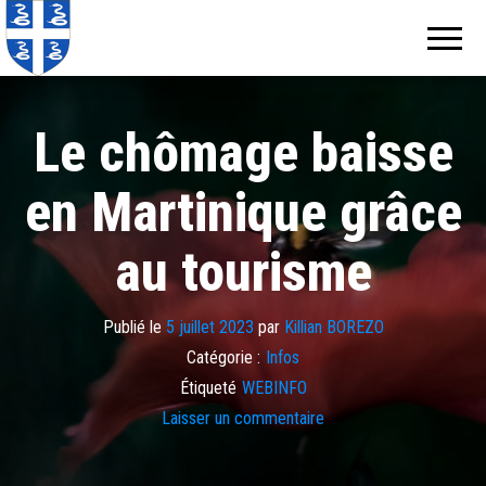
Echos de
Information
locale de
Martinique
Martinique
Le chômage baisse
en Martinique grâce
au tourisme
Publié le
5 juillet 2023
par
Killian BOREZO
Catégorie :
Infos
Étiqueté
WEBINFO
Laisser un commentaire