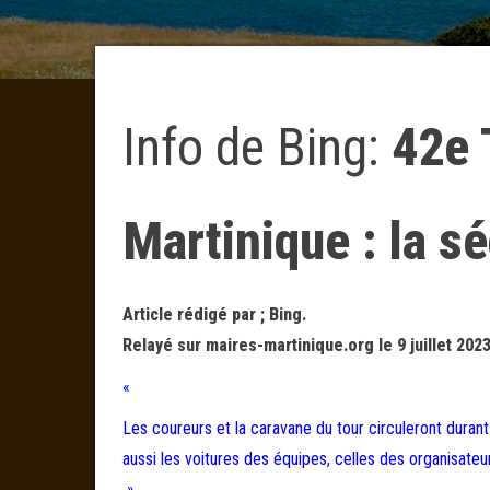
Info de Bing:
42e 
Martinique : la sé
Article rédigé par ; Bing.
Relayé sur maires-martinique.org le 9 juillet 202
«
Les coureurs et la caravane du tour circuleront durant 
aussi les voitures des équipes, celles des organisateu
»