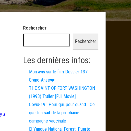
Rechercher
Rechercher
Les dernières infos:
Mon avis sur le film Dossier 137
Grand-Anse❤️
THE SAINT OF FORT WASHINGTON
(1993) Trailer [Full Movie]
Covid-19 : Pour qui, pour quand… Ce
que l’on sait de la prochaine
y a
campagne vaccinale
El Yunque National Forest, Puerto