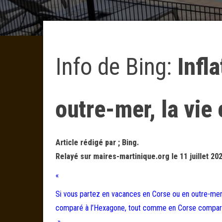
Info de Bing:
Infl
outre-mer, la vie
Article rédigé par ; Bing.
Relayé sur maires-martinique.org le 11 juillet 20
«
Si vous partez en vacances en Corse ou en outre-mer,
comparé à l’Hexagone, tout comme en Corse comparé
»