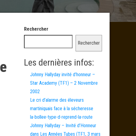
Rechercher
Rechercher
Les dernières infos:
re
Johnny Hallyday invité d’honneur –
Star Academy (TF1) – 2 Novembre
2002
Le cri d’alarme des éleveurs
martiniquais face à la sécheresse
la-bollee-type-d-reprend-la-route
Johnny Hallyday – Invité d’Honneur
dans Les Années Tubes (TF1, 3 mars