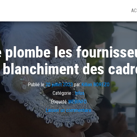
AC
 plombe les fournisseu
e blanchiment des cadr
Publié le
20 juillet 2023
par
Killian BOREZO
Catégorie :
Infos
Étiqueté
WEBINFO
Laisser un commentaire