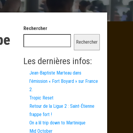
Rechercher
be
Rechercher
Les dernières infos:
Jean-Baptiste Marteau dans
l’émission « Fort Boyard » sur France
2.
Tropic Reset
Retour de la Ligue 2 : Saint-Étienne
frappe fort !
On a lil trip down to Martinique
Mid October