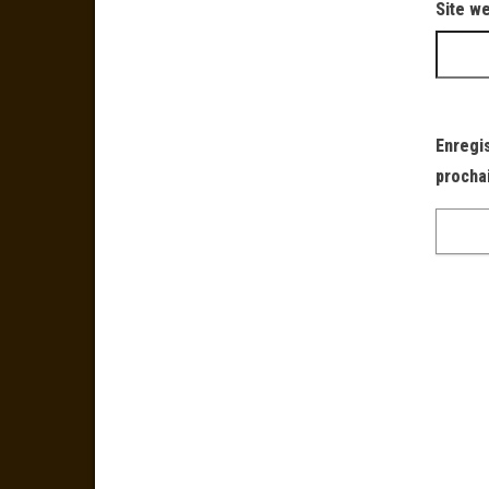
Site w
Enregi
procha