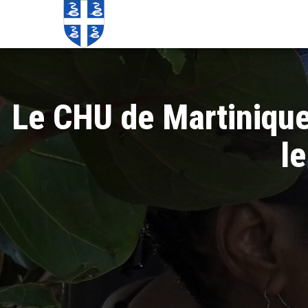
Echos de
Information
locale de
Martinique
Martinique
Le CHU de Martinique
l