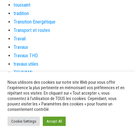
toussaint
tradition
Transition Energétique
Transport et routes
Travail
Travaux
Travaux THD
travaux utiles
TSUNAMI
TZCLD
Nous utilisons des cookies sur notre site Web pour vous offrir
l'expérience la plus pertinente en mémorisant vos préférences et en
uncategorized
répétant vos visites. En cliquant sur « Tout accepter », vous
Venir en Martinique
consentez à l'utilisation de TOUS les cookies. Cependant, vous
pouvez visiter les « Paramètres des cookies » pour fournir un
Video
consentement contrôlé.
vidététladjéko
Cookie Settings
Accept All
Vie Municipale
Viechere