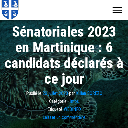
Echos de
Information
locale de
Martinique
Martinique
Sénatoriales 2023
en Martinique : 6
candidats déclarés à
ce jour
Publié le
20 juillet 2023
par
Killian BOREZO
Catégorie :
Infos
Étiqueté
WEBINFO
Laisser un commentaire