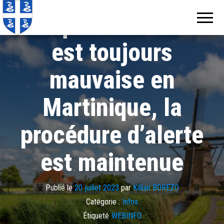
Echos de
Information
locale de
La qualité de l’air
Martinique
Martinique
est toujours
mauvaise en
Martinique, la
procédure d’alerte
est maintenue
Publié le
20 juillet 2023
par
Killian BOREZO
Catégorie :
Infos
Étiqueté
WEBINFO