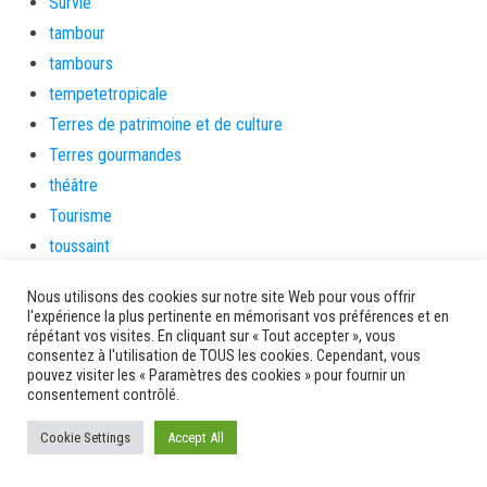
Survie
tambour
tambours
tempetetropicale
Terres de patrimoine et de culture
Terres gourmandes
théâtre
Tourisme
toussaint
tradition
Nous utilisons des cookies sur notre site Web pour vous offrir
Transition Energétique
l'expérience la plus pertinente en mémorisant vos préférences et en
répétant vos visites. En cliquant sur « Tout accepter », vous
Transport et routes
consentez à l'utilisation de TOUS les cookies. Cependant, vous
Travail
pouvez visiter les « Paramètres des cookies » pour fournir un
consentement contrôlé.
Travaux
Travaux THD
Cookie Settings
Accept All
travaux utiles