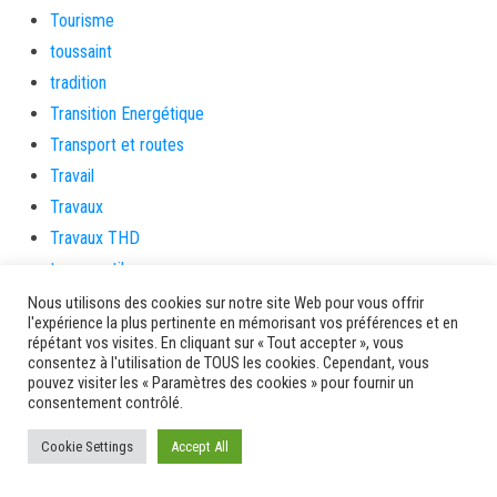
Tourisme
toussaint
tradition
Transition Energétique
Transport et routes
Travail
Travaux
Travaux THD
travaux utiles
TSUNAMI
Nous utilisons des cookies sur notre site Web pour vous offrir
l'expérience la plus pertinente en mémorisant vos préférences et en
TZCLD
répétant vos visites. En cliquant sur « Tout accepter », vous
uncategorized
consentez à l'utilisation de TOUS les cookies. Cependant, vous
pouvez visiter les « Paramètres des cookies » pour fournir un
Venir en Martinique
consentement contrôlé.
Video
Cookie Settings
Accept All
vidététladjéko
Vie Municipale