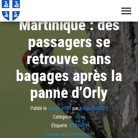
Echos de
Information
locale de
Martinique
Martinique
Martinique : des
passagers se
retrouve sans
bagages après la
panne d’Orly
Publié le
4 août 2023
par
Killian BOREZO
Catégorie :
Infos
Étiqueté
WEBINFO
Laisser un commentaire