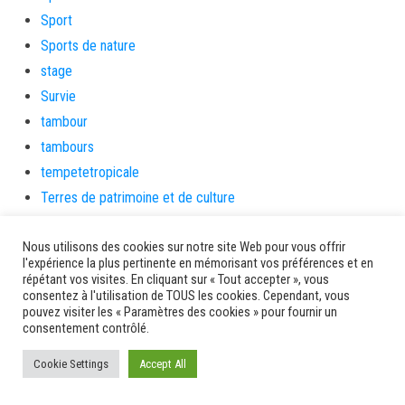
Sport
Sports de nature
stage
Survie
tambour
tambours
tempetetropicale
Terres de patrimoine et de culture
Terres gourmandes
Nous utilisons des cookies sur notre site Web pour vous offrir
théâtre
l'expérience la plus pertinente en mémorisant vos préférences et en
Tourisme
répétant vos visites. En cliquant sur « Tout accepter », vous
consentez à l'utilisation de TOUS les cookies. Cependant, vous
toussaint
pouvez visiter les « Paramètres des cookies » pour fournir un
tradition
consentement contrôlé.
Transition Energétique
Cookie Settings
Accept All
Transport et routes
Travail