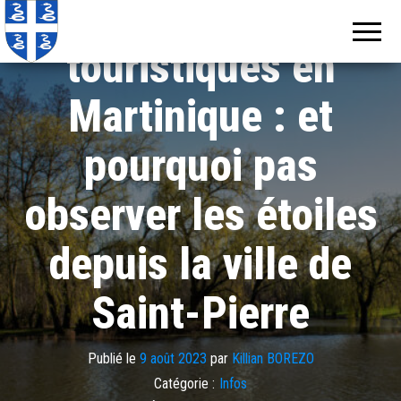
Activités
Echos de
Information
locale de
Martinique
Martinique
touristiques en
Martinique : et
pourquoi pas
observer les étoiles
depuis la ville de
Saint-Pierre
Publié le
9 août 2023
par
Killian BOREZO
Catégorie :
Infos