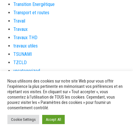
Transition Energétique
Transport et routes
Travail
Travaux
Travaux THD
travaux utiles
TSUNAMI
TZCLD
uncategorized
Venir en Martinique
Nous utilisons des cookies sur notre site Web pour vous offrir
l'expérience la plus pertinente en mémorisant vos préférences et en
Video
répétant vos visites. En cliquant sur « Tout accepter », vous
vidététladjéko
consentez à l'utilisation de TOUS les cookies. Cependant, vous
pouvez visiter les « Paramètres des cookies » pour fournir un
Vie Municipale
consentement contrôlé.
Viechere
Cookie Settings
Accept All
vigilanceROUGE
Village artisanal