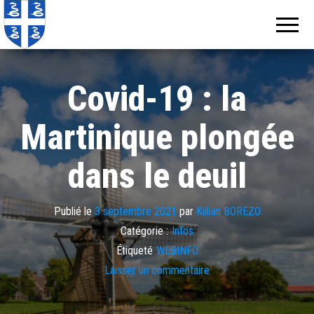
Echos de
Information
locale de
Martinique
Martinique
Covid-19 : la
Martinique plongée
dans le deuil
Publié le
3 septembre 2021
par
Killian BOREZO
Catégorie :
Infos
Étiqueté
WEBINFO
Laisser un commentaire