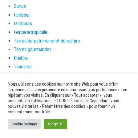
Survie
tambour
tambours
tempetetropicale
Terres de patrimoine et de culture
Terres gourmandes
théâtre
Tourisme
toussaint
tradition
Nous utilisons des cookies sur notre site Web pour vous offrir
l'expérience la plus pertinente en mémorisant vos préférences et en
Transition Energétique
répétant vos visites. En cliquant sur « Tout accepter », vous
consentez à l'utilisation de TOUS les cookies. Cependant, vous
Transport et routes
pouvez visiter les « Paramètres des cookies » pour fournir un
Travail
consentement contrôlé.
Travaux
Cookie Settings
Accept All
Travaux THD
travaux utiles