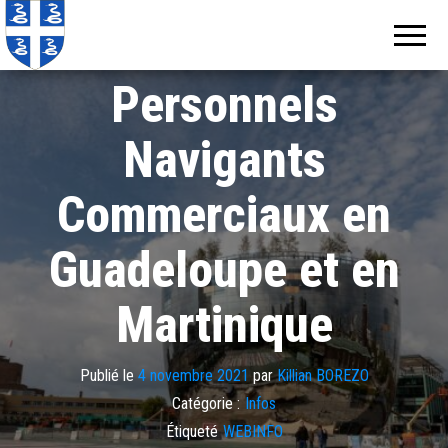
Echos de
Information
locale de
Corsair recrute 80
Martinique
Martinique
Personnels
Navigants
Commerciaux en
Guadeloupe et en
Martinique
Publié le
4 novembre 2021
par
Killian BOREZO
Catégorie :
Infos
Étiqueté
WEBINFO