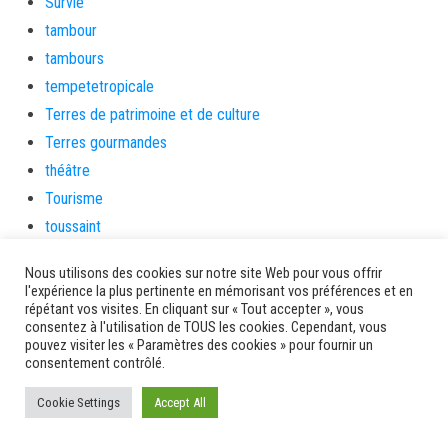
Survie
tambour
tambours
tempetetropicale
Terres de patrimoine et de culture
Terres gourmandes
théâtre
Tourisme
toussaint
tradition
Nous utilisons des cookies sur notre site Web pour vous offrir
Transition Energétique
l'expérience la plus pertinente en mémorisant vos préférences et en
répétant vos visites. En cliquant sur « Tout accepter », vous
Transport et routes
consentez à l'utilisation de TOUS les cookies. Cependant, vous
Travail
pouvez visiter les « Paramètres des cookies » pour fournir un
consentement contrôlé.
Travaux
Travaux THD
Cookie Settings
Accept All
travaux utiles