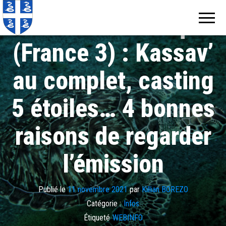
Echos de
Information
locale de
Tous en Martinique
Martinique
Martinique
(France 3) : Kassav’
au complet, casting
5 étoiles… 4 bonnes
raisons de regarder
l’émission
Publié le
11 novembre 2021
par
Killian BOREZO
Catégorie :
Infos
Étiqueté
WEBINFO